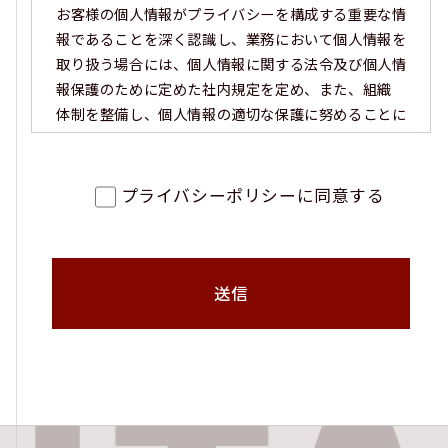
お客様の個人情報がプライバシーを構成する重要な情
報であることを深く認識し、業務において個人情報を
取り扱う場合には、個人情報に関する法令及び個人情
報保護のために定めた社内規定を定め、また、組織
体制を整備し、個人情報の適切な保護に努めることに
より、お客様を尊重し、当社に対する期待と信頼に応
えていきます。
プライバシーポリシーに同意する
個人情報の取得、利用、提供
当社は、事業活動の範囲内で個人情報の利用目的を特
定し、その目的達成のために必要な限度で公正かつ適
正に個人情報の取得、利用及び提供を行います。ま
た、取得した個人情報の目的外利用をしないよう処置
を講じます。
法令・規範の遵守
当社は、個人情報に関する法令、国が定める指針、そ
の他の規範及び社会秩序を遵守し、個人情報の適切な