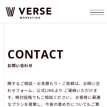
ABOUT
私たちについて
SERVICE
C
O
N
T
A
C
T
事業内容
WORKS
お問い合わせ
導入事例
関するご相談・お見積もり・ご依頼は、お問い合
FLOW
わせフォーム、公式LINEより
ご連絡いただけま
導入の流れ
す。検討段階でもご相談ください。 お客様に最適
なプランを提案し、今後の進め方についてもご案