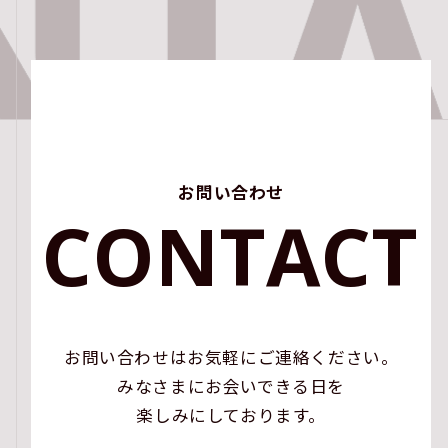
保護に努めます。
個人情報の適切な管理
当社は、私たちが取り扱う個人情報について、不正ア
クセス、紛失、破壊、改ざん、漏えいなどの危険を十
分に認識し、合理的な安全対策を実施するとともに、
問題が発生した場合は適切な是正措置を講じます。
お問い合わせ
問い合わせへの対応
C
O
N
T
A
C
T
当社は、私たちが取り扱う個人情報について、本人か
ら開示、訂正、利用停止及び苦情相談等のお問い合わ
せがあった場合は適正に対応します。
継続的改善
お問い合わせはお気軽にご連絡ください。
当社は、個人情報保護に関する管理規定及び管理体制
みなさまにお会いできる日を
を整備し、全社員で徹底して運用するとともに定期的
な見直しを行い、個人情報保護マネジメントシステム
楽しみにしております。
の継続的な改善に努めます。